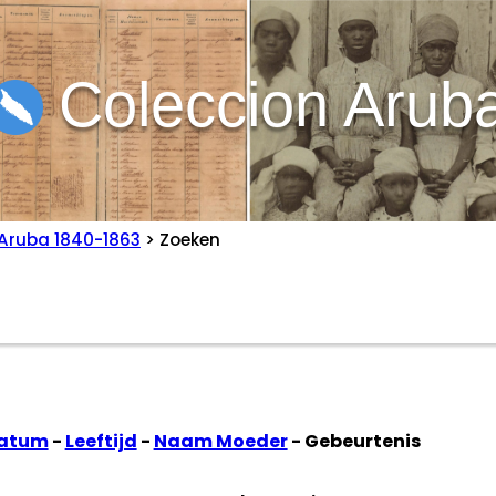
Coleccion Arub
Aruba 1840-1863
> Zoeken
datum
-
Leeftijd
-
Naam Moeder
- Gebeurtenis