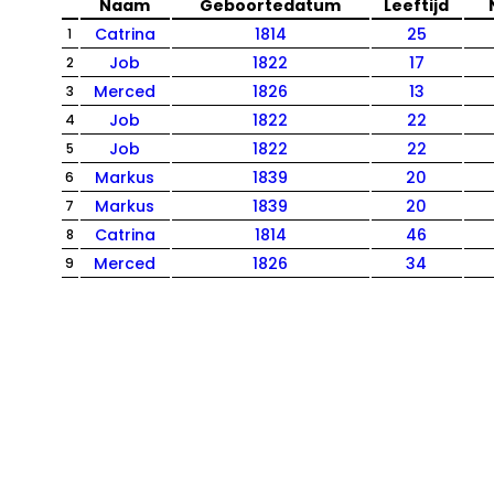
Naam
Geboortedatum
Leeftijd
Catrina
1814
25
1
Job
1822
17
2
Merced
1826
13
3
Job
1822
22
4
Job
1822
22
5
Markus
1839
20
6
Markus
1839
20
7
Catrina
1814
46
8
Merced
1826
34
9