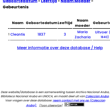
Geboortedatum
-
Leeftijd
-
Naam Moeder
-
Gebeurtenis
Naam
Naam
Geboortedatum
Leeftijd
Gebeurt
moeder
Maria
Uitvoer
Cleantis
1837
3
1
Zacharia
1840)
Meer informatie over deze database / Help
Deze website/database is een samenwerking tussen Archivo Nacional Aruba,
Biblioteca Nacional Aruba en UNOCA, en maakt deel uit van
Coleccion Aruba
.
Voor vragen over deze database:
neem contact met ons op (Coleccion
Aruba).
[Toon citeerwijze]