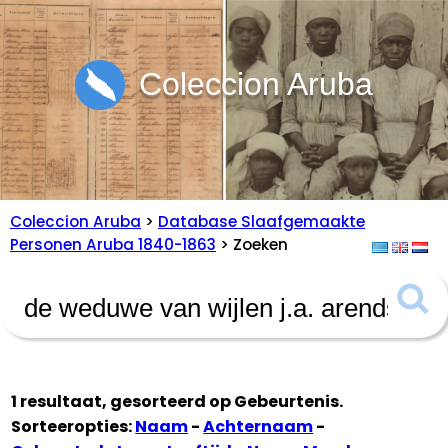
Coleccion Aruba
Coleccion Aruba
>
Database Slaafgemaakte
Personen Aruba 1840-1863
> Zoeken
1 resultaat, gesorteerd op
Gebeurtenis
.
Sorteeropties:
Naam
-
Achternaam
-