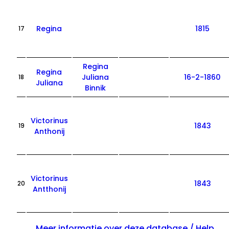
Regina
1815
17
Regina
Regina
Juliana
16-2-1860
18
Juliana
Binnik
Victorinus
1843
19
Anthonij
Victorinus
1843
20
Antthonij
Meer informatie over deze database / Help