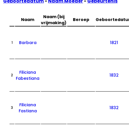
Geboortedatum
-
Naam Moeder
-
Gebeurtenis
Naam (bij
Naam
Beroep
Geboortedat
vrijmaking)
Barbara
1821
1
Filiciana
1832
2
Fabestiana
Filiciana
1832
3
Fastiana