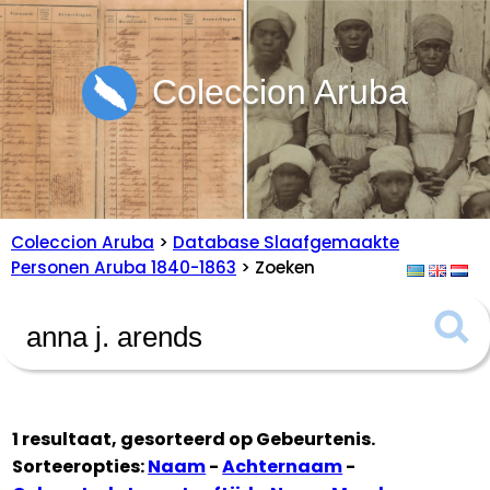
Coleccion Aruba
Coleccion Aruba
>
Database Slaafgemaakte
Personen Aruba 1840-1863
> Zoeken
1 resultaat, gesorteerd op
Gebeurtenis
.
Sorteeropties:
Naam
-
Achternaam
-