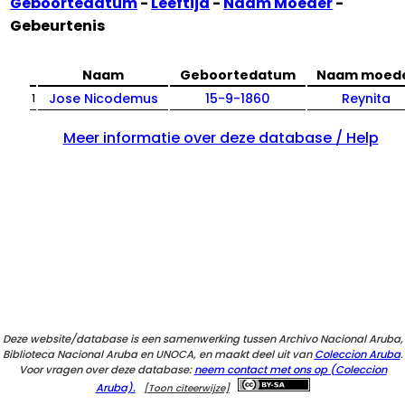
Geboortedatum
-
Leeftijd
-
Naam Moeder
-
Gebeurtenis
Naam
Geboortedatum
Naam moed
Jose Nicodemus
15-9-1860
Reynita
1
Meer informatie over deze database / Help
Deze website/database is een samenwerking tussen Archivo Nacional Aruba,
Biblioteca Nacional Aruba en UNOCA, en maakt deel uit van
Coleccion Aruba
.
Voor vragen over deze database:
neem contact met ons op (Coleccion
Aruba).
[Toon citeerwijze]