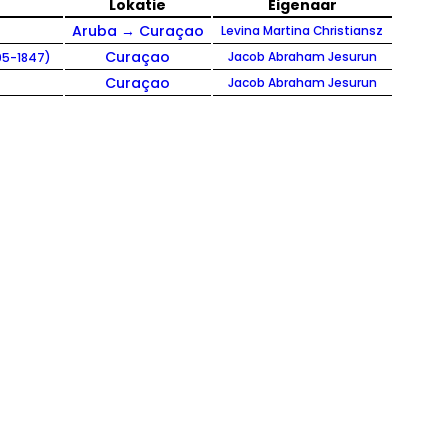
Lokatie
Eigenaar
Aruba → Curaçao
Levina Martina Christiansz
)
Curaçao
Jacob Abraham Jesurun
05-1847)
Curaçao
Jacob Abraham Jesurun