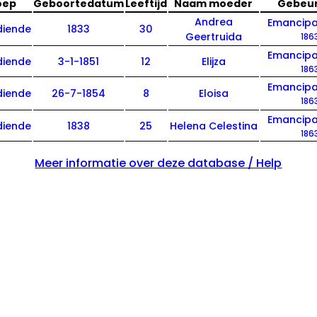
oep
Geboortedatum
Leeftijd
Naam moeder
Gebeur
Andrea
Emancipa
diende
1833
30
Geertruida
186
Emancipa
diende
3-1-1851
12
Elijza
186
Emancipa
diende
26-7-1854
8
Eloisa
186
Emancipa
diende
1838
25
Helena Celestina
186
Meer informatie over deze database / Help