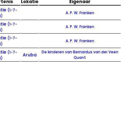
tenis
Lokatie
Eigenaar
tie
(1-7-
A. P. W. Franken
3)
tie
(1-7-
A. P. W. Franken
3)
tie
(1-7-
A. P. W. Franken
3)
tie
De kinderen van Bernardus van der Veen
(1-7-
Aruba
Quant
3)