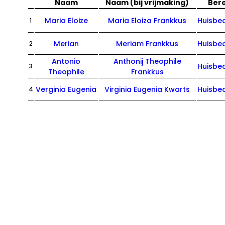
Naam
Naam (bij vrijmaking)
Ber
Maria Eloize
Maria Eloiza Frankkus
Huisbe
1
Merian
Meriam Frankkus
Huisbe
2
Antonio
Anthonij Theophile
Huisbe
3
Theophile
Frankkus
Verginia Eugenia
Virginia Eugenia Kwarts
Huisbe
4