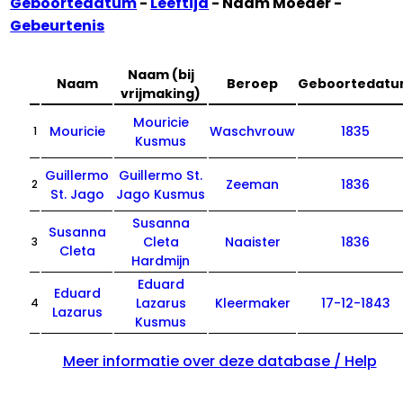
Geboortedatum
-
Leeftijd
- Naam Moeder -
Gebeurtenis
Naam (bij
Naam
Beroep
Geboortedat
vrijmaking)
Mouricie
Mouricie
Waschvrouw
1835
1
Kusmus
Guillermo
Guillermo St.
Zeeman
1836
2
St. Jago
Jago Kusmus
Susanna
Susanna
Cleta
Naaister
1836
3
Cleta
Hardmijn
Eduard
Eduard
Lazarus
Kleermaker
17-12-1843
4
Lazarus
Kusmus
Meer informatie over deze database / Help