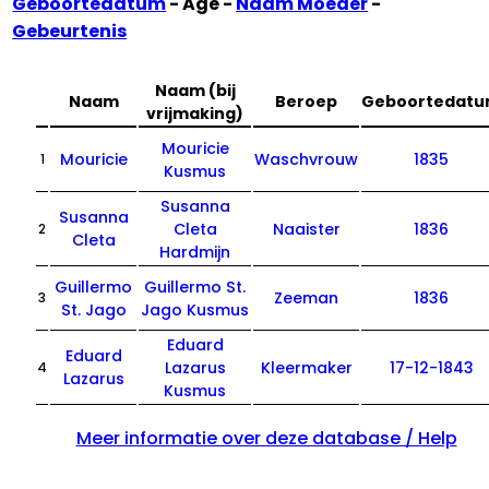
Geboortedatum
- Age -
Naam Moeder
-
Gebeurtenis
Naam (bij
Naam
Beroep
Geboortedat
vrijmaking)
Mouricie
Mouricie
Waschvrouw
1835
1
Kusmus
Susanna
Susanna
Cleta
Naaister
1836
2
Cleta
Hardmijn
Guillermo
Guillermo St.
Zeeman
1836
3
St. Jago
Jago Kusmus
Eduard
Eduard
Lazarus
Kleermaker
17-12-1843
4
Lazarus
Kusmus
Meer informatie over deze database / Help